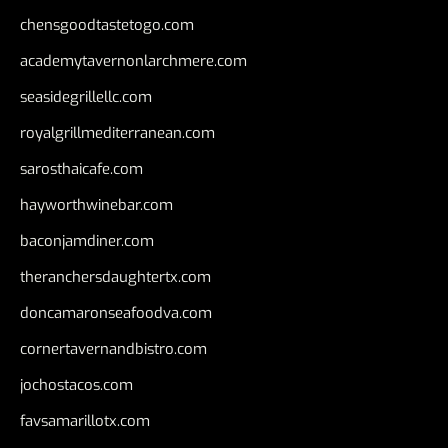
chensgoodtastetogo.com
academytavernonlarchmere.com
seasidegrillellc.com
royalgrillmediterranean.com
sarosthaicafe.com
hayworthwinebar.com
baconjamdiner.com
theranchersdaughtertx.com
doncamaronseafoodva.com
cornertavernandbistro.com
jochostacos.com
favsamarillotx.com