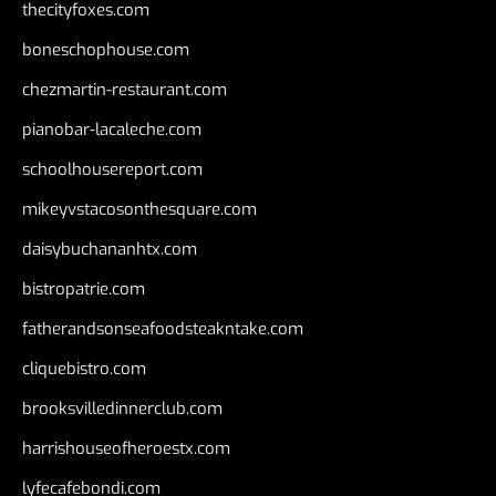
thecityfoxes.com
boneschophouse.com
chezmartin-restaurant.com
pianobar-lacaleche.com
schoolhousereport.com
mikeyvstacosonthesquare.com
daisybuchananhtx.com
bistropatrie.com
fatherandsonseafoodsteakntake.com
cliquebistro.com
brooksvilledinnerclub.com
harrishouseofheroestx.com
lyfecafebondi.com