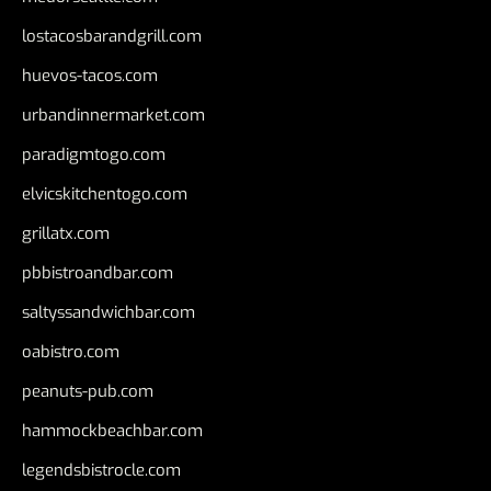
lostacosbarandgrill.com
huevos-tacos.com
urbandinnermarket.com
paradigmtogo.com
elvicskitchentogo.com
grillatx.com
pbbistroandbar.com
saltyssandwichbar.com
oabistro.com
peanuts-pub.com
hammockbeachbar.com
legendsbistrocle.com