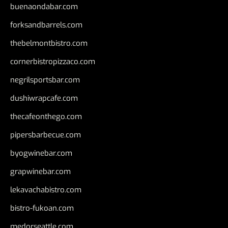
buenaondabar.com
forksandbarrels.com
thebelmontbistro.com
cornerbistropizzaco.com
negrilsportsbar.com
dushiwrapcafe.com
thecafeonthego.com
pipersbarbecue.com
byogwinebar.com
grapwinebar.com
lekavachabistro.com
bistro-fukoan.com
medorseattle.com