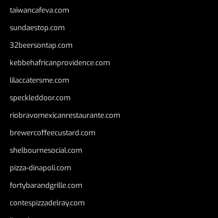
taiwancafeva.com
sundaestop.com
32beersontap.com
kebbehafricanprovidence.com
lilaccatersme.com
speckleddoor.com
riobravomexicanrestaurante.com
brewercoffeecustard.com
shelbournesocial.com
pizza-dinapoli.com
fortybarandgrille.com
contespizzadelray.com