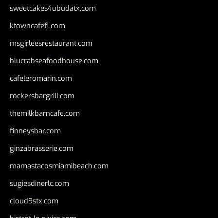
sweetcakes4ubudatx.com
ktowncafefl.com
msgirleesrestaurant.com
blucrabseafoodhouse.com
cafeleromarin.com
rockersbargrill.com
themilkbarncafe.com
finneysbar.com
ginzabrasserie.com
mamastacosmiamibeach.com
sugiesdinerlc.com
cloud9stx.com