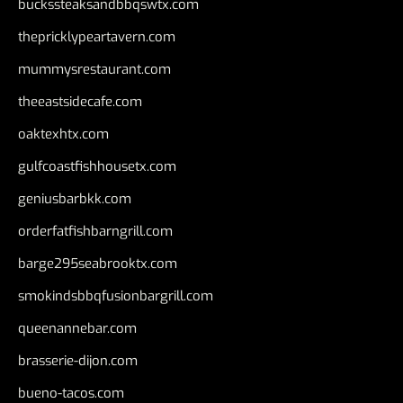
buckssteaksandbbqswtx.com
thepricklypeartavern.com
mummysrestaurant.com
theeastsidecafe.com
oaktexhtx.com
gulfcoastfishhousetx.com
geniusbarbkk.com
orderfatfishbarngrill.com
barge295seabrooktx.com
smokindsbbqfusionbargrill.com
queenannebar.com
brasserie-dijon.com
bueno-tacos.com