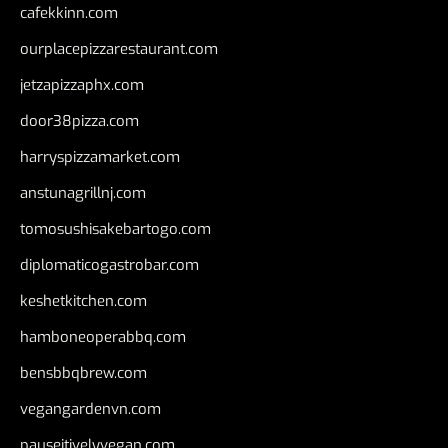
cafekkinn.com
ourplacepizzarestaurant.com
jetzapizzaphx.com
door38pizza.com
harryspizzamarket.com
anstunagrillnj.com
tomosushisakebartogo.com
diplomaticogastrobar.com
keshetkitchen.com
hamboneoperabbq.com
bensbbqbrew.com
vegangardenvn.com
pauseitivelyvegan.com