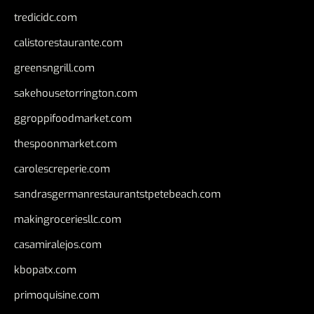
tredicidc.com
calistorestaurante.com
greensngrill.com
sakehousetorrington.com
ggroppifoodmarket.com
thespoonmarket.com
carolescreperie.com
sandrasgermanrestaurantstpetebeach.com
makingroceriesllc.com
casamiralejos.com
kbopatx.com
primoquisine.com