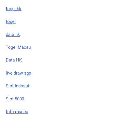
togel hk
togel
data hk
Togel Macau
Data HK
live draw sgp
Slot Indosat
Slot 5000
toto macau