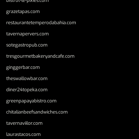
bistrot-le-pixies.com
grazetapas.com
restaurantetemperodabahia.com
tavernapervers.com
sotegastropub.com
tresgourmetbakeryandcafe.com
ginggerbar.com
theswallowbar.com
diner24topeka.com
greenpapayabistro.com
chitalianbeefsandwiches.com
tavernaviilor.com
laurastacos.com